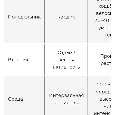
ходьба
велоси
Понедельник
Кардио
30–40 м
умере
тем
Отдых /
Прогу
Вторник
легкая
растя
активность
20–25 м
чередо
Интервальная
Среда
высок
тренировка
низк
интенси