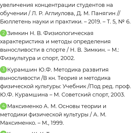
делать короткие разминки во время
истощался.
именно ночью происходят регенерация
увеличения концентрации студентов на
мышцы и делает их более устойчивыми
работы. Также важно отказаться от
тканей, синтез гормонов и восполнение
обучении / Л. Р. Аглиулова, Д. М. Панягин //
к утомлению. Оптимально заниматься 3–
вредных привычек, нормализовать сон и
энергии. При хроническом недосыпе
Бюллетень науки и практики. – 2019. – Т. 5, № 6.
4 раза в неделю по 30–60 минут.
снизить уровень стресса с помощью
снижается работоспособность и
Зимкин Н. В. Физиологическая
дыхательных практик, йоги или
выносливость. Поэтому базовое
характеристика и методы определения
медитации. Но для значимого
правило: тренировки, питание и сон
выносливости в спорте / Н. В. Зимкин. – М.:
результата всё же необходимы
должны быть в равновесии.
Физкультура и спорт, 2002.
регулярные физические упражнения.
Даже лёгкие кардионагрузки несколько
Курамшин Ю.Ф. Методика развития
раз в неделю постепенно повысят
выносливости /В кн. Теория и методика
устойчивость организма к нагрузкам.
физической культуры: Учебник /Под ред. проф.
Ю.Ф. Курамшина – М. Советский спорт, 2003.
Максименко А. М. Основы теории и
методики физической культуры / А. М.
Максименко. – М., 1999.