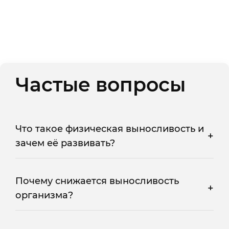
Частые вопросы
Что такое физическая выносливость и
+
зачем её развивать?
Физическая выносливость — это
способность организма выполнять
Почему снижается выносливость
+
нагрузку длительное время без
организма?
быстрого утомления. Она напрямую
Основная причина снижения
связана с работой сердца, лёгких и