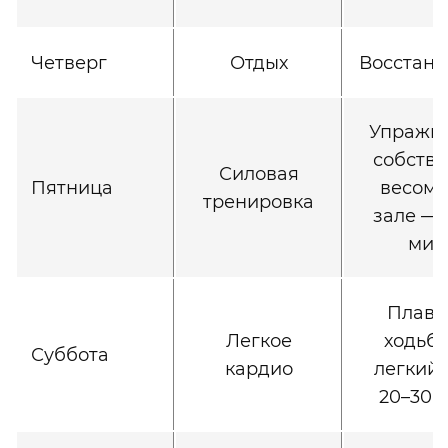
Четверг
Отдых
Восстано
Упражне
собств
Силовая
Пятница
весом 
тренировка
зале — 
мин
Плава
Легкое
ходьба
Суббота
кардио
легкий 
20–30 